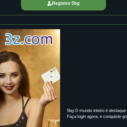
Registro 5bg
5bg O mundo inteiro é destaque 
Faça login agora, e conquiste gr