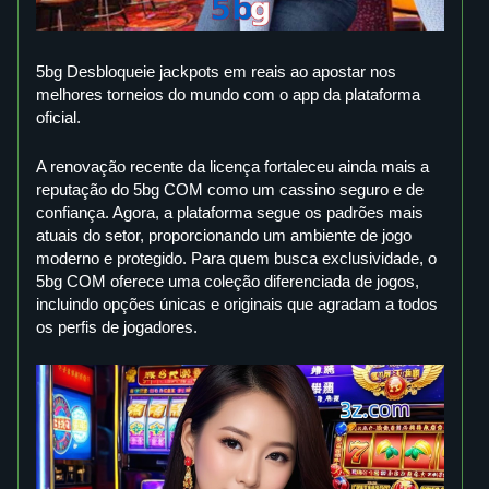
5bg Desbloqueie jackpots em reais ao apostar nos
melhores torneios do mundo com o app da plataforma
oficial.
A renovação recente da licença fortaleceu ainda mais a
reputação do 5bg COM como um cassino seguro e de
confiança. Agora, a plataforma segue os padrões mais
atuais do setor, proporcionando um ambiente de jogo
moderno e protegido. Para quem busca exclusividade, o
5bg COM oferece uma coleção diferenciada de jogos,
incluindo opções únicas e originais que agradam a todos
os perfis de jogadores.